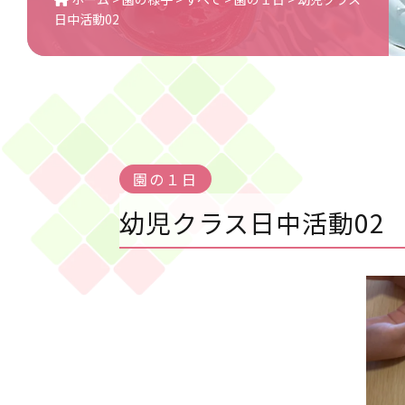
日中活動02
園の１日
幼児クラス日中活動02