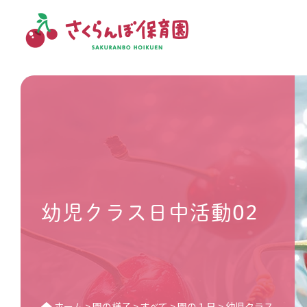
幼児クラス日中活動02
ホーム
>
園の様子
>
すべて
>
園の１日
>
幼児クラス